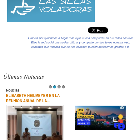
Gracias por ayudarnos a llegar más lejos si nos compartes en tus redes sociales.
Elige la red social que sueles utilizar y comparte con los tuyos nuestra web,
sabemos que muchos que no nos conocen pueden conocernos gracias a ti.
Contenido complementario (inferior)
Recursos adicionales (columna derecha)
Últimas Noticias
Noticias
1
2
3
4
ELISABETH HEILMEYER EN LA
REUNIÓN ANUAL DE LA...