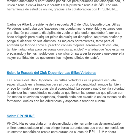
también adaptados y certificados por AESA para personas con discapacidad, la
única escuela con 4 bases itinerantes y la primera escuela de SPL con una
herramienta de estudios online, gracias a la colaboración con PPLONLINE.
Carlos de Albert, presidente de la escuela DTO del Club Deportivo Las Sillas
Voladoras explicaba que “sabemos nos queda mucho recorrido y estamos con
gran ilusión para que la disciplina de vuelo en planeador, que debería ser una
base obligada para cualquier piloto de cualquier disciplina, se profesionalice y
ponga al alcance de sus alumnos las mejores herramientas, tanto para el
aprendizaje teórico como el práctico con las mejores aeronaves de escuela,
también adaptadas para personas con discapacidad” y añadía que “nos estamos
preparando y hemos nacido con la convicción para ser la escuela que genere la
mayor cantidad de los que serán, los mejores pilotos del país”.
Sobre la Escuela del Club Deportivo Las Sillas Voladoras
La Escuela del Club Deportivo Las Sillas Voladoras es la primera escuela
especializada en la formación para pilotos con discapacidad, aunque también
ofrece formación a personas sin discapacidad. La escuela nació con la voluntad
de atender las necesidades especiales que tienen las personas que pilotan con
las manos en aviones adaptados, describiendo con exactitud en los manuales de
formación, cuales son las diferencias y aspectos a tener en cuenta.
Sobre PPONLINE
PPONLINE es una plataforma desarrolladora de herramientas de aprendizaje
online, compuesta por pilotos e ingenieros aeronáuticos que crean contenido en
un entorno tecnológico propio para cursos de pilotos de PPL, ULM y ahora