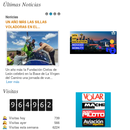
Recursos adicionales (columna derecha)
Últimas Noticias
Noticias
1
2
3
4
ELISABETH HEILMEYER EN LA
REUNIÓN ANUAL DE LA...
Elisabeth Heilmeyer como presidenta
de Las Sillas Voladoras, estuvo
presente en la reunión que tuvo ...
Leer más
Visitas
Visitas hoy
739
Visitas ayer
566
Visitas esta semana
6224