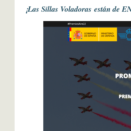
¡
Las Sillas Voladoras
están de 