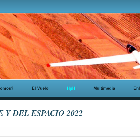
somos?
El Vuelo
HpH
Multimedia
Enl
cha)
 Y DEL ESPACIO 2022
Noticia