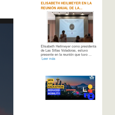
BETH HEILMEYER EN LA
LAS SILLAS VOLADORAS SE
N ANUAL DE LA...
TRASLADA A FUENTEMILANOS
th Heilmeyer como presidenta
Noticia importante sobre nuestro
Sillas Voladoras, estuvo
querido BUO: este pasado día 2 lo
 en la reunión que tuvo ...
hemos trasladado del aeródromo de...
ás
Leer más