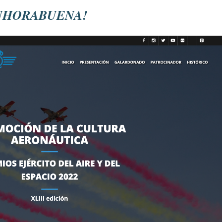
ELISA
ENHORABUENA!
REUNIÓ
Elisabe
de Las 
presente
Leer m